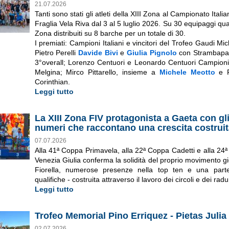
21.07.2026
Tanti sono stati gli atleti della XIII Zona al Campionato Ita
Fraglia Vela Riva dal 3 al 5 luglio 2026. Su 30 equipaggi quas
Zona distribuiti su 8 barche per un totale di 30.
I premiati: Campioni Italiani e vincitori del Trofeo Gaudi Mi
Pietro Perelli
Davide Bivi
e
Giulia Pignolo
con Strambap
3°overall; Lorenzo Centuori e Leonardo Centuori Campioni I
Melgina; Mirco Pittarello, insieme a
Michele Meotto
e F
Corinthian.
Leggi tutto
La XIII Zona FIV protagonista a Gaeta con gli 
numeri che raccontano una crescita costrui
07.07.2026
Alla 41ª Coppa Primavela, alla 22ª Coppa Cadetti e alla 24ª 
Venezia Giulia conferma la solidità del proprio movimento gio
Fiorella, numerose presenze nella top ten e una part
qualifiche - costruita attraverso il lavoro dei circoli e dei radu
Leggi tutto
Trofeo Memorial Pino Erriquez - Pietas Julia
02.07.2026