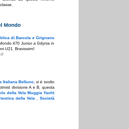
classe.
del Mondo
Velica di Barcola e Grignano
l Mondo 470 Junior a Gdynia in
ni U21. Bravissimi!
 Italiana Belluno
, si è svolto
Optmist divisione A e B, questa
olo della Vela Muggia
Yacht
riestina della Vela
,
Società