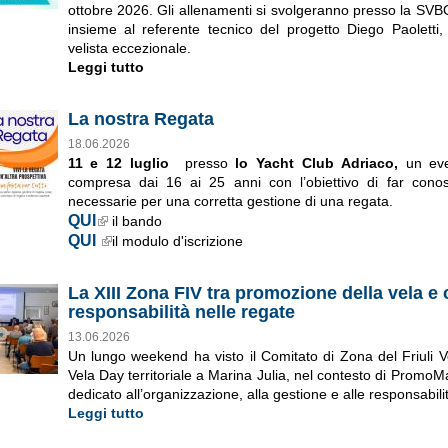
ottobre 2026. Gli allenamenti si svolgeranno presso la SVB
insieme al referente tecnico del progetto Diego Paoletti
velista eccezionale.
Leggi tutto
La nostra Regata
18.06.2026
11 e 12 luglio
presso
lo Yacht Club Adriaco,
un eve
compresa dai 16 ai 25 anni con l’obiettivo di far conosc
necessarie per una corretta gestione di una regata.
QUI
il bando
External Links icon
QUI
il modulo d'iscrizione
External Links icon
La XIII Zona FIV tra promozione della vela e 
responsabilità nelle regate
13.06.2026
Un lungo weekend ha visto il Comitato di Zona del Friuli V
Vela Day territoriale a Marina Julia, nel contesto di Promo
dedicato all’organizzazione, alla gestione e alle responsabili
Leggi tutto