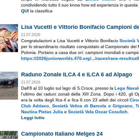
condividendo tutto il suo know how ed esperienza in questa 
QUI
la classifica
Lisa Vucetti e Vittorio Bonifacio Campioni 
21.07.2026
Congratulazioni a Lisa Vucetti e Vittorio Bonifacio
Società 
per lo straordinario risultato conquistato al Campionato de
Polonia. Portano a casa due ori: campioni mondiali e campio
https://2026juniorworlds.470.org/.../races/race-resultsall
External Links icon
Raduno Zonale ILCA 4 e ILCA 6 ad Alpago
21.07.2026
Dall'8 al 10 luglio sul lago di S.Croce, presso la
Lega Navale
l'ultimo dei raduni zonali della XIII Zona. Dopo i 420, gli 
era la volta degli Ilca 4 e Ilca 6 con 23 atleti dei circoli
Circ
Club Adriaco
,
Società Velica di Barcola e Grignano
,
T
Nautica Pietas Julia
e
Società Vela Oscar Cosulich
.
Leggi tutto
Campionato Italiano Melges 24