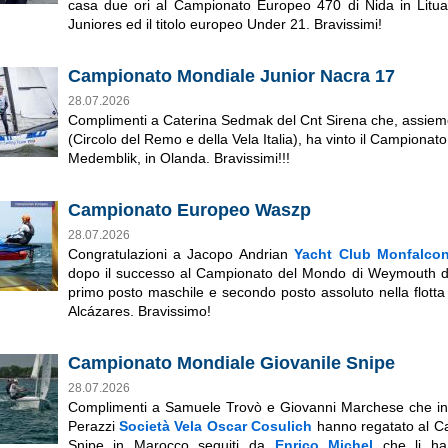
casa due ori al Campionato Europeo 470 di Nida in Lituan
Juniores ed il titolo europeo Under 21. Bravissimi!
Campionato Mondiale Junior Nacra 17
28.07.2026
Complimenti a Caterina Sedmak del Cnt Sirena che, assieme
(Circolo del Remo e della Vela Italia)
, ha vinto il Campionat
Medemblik, in Olanda. Bravissimi!!!
Campionato Europeo Waszp
28.07.2026
Congratulazioni a Jacopo Andrian
Yacht Club Monfalco
dopo il successo al Campionato del Mondo di Weymouth del
primo posto maschile e secondo posto assoluto nella flotta
Alcázares. Bravissimo!
Campionato Mondiale Giovanile Snipe
28.07.2026
Complimenti a Samuele Trovò e Giovanni Marchese che ins
Perazzi
Società Vela Oscar Cosulich
hanno regatato al C
Snipe in Marocco seguiti da
Enrico Michel
che li ha 