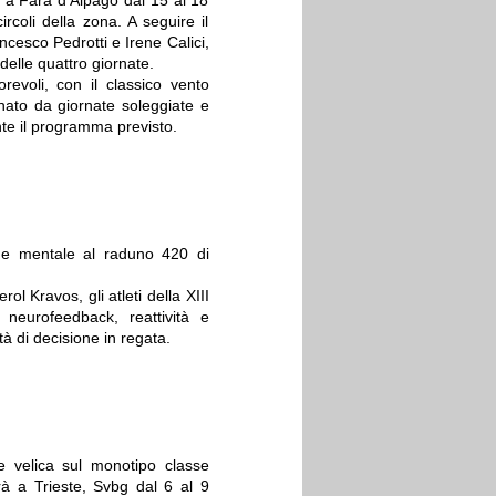
i a Fara d’Alpago dal 15 al 18
ircoli della zona. A seguire il
ncesco Pedrotti e Irene Calici,
delle quattro giornate.
revoli, con il classico vento
nato da giornate soleggiate e
te il programma previsto.
one mentale al raduno 420 di
ol Kravos, gli atleti della XIII
neurofeedback, reattività e
à di decisione in regata.
e velica sul monotipo classe
rà a Trieste, Svbg dal 6 al 9