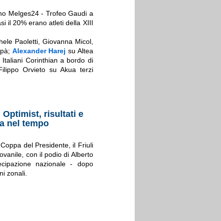
liano Melges24 - Trofeo Gaudi a
i il 20% erano atleti della XIII
chele Paoletti, Giovanna Micol,
apà;
Alexander Harej
su Altea
taliani Corinthian a bordo di
ilippo Orvieto su Akua terzi
Optimist, risultati e
ta nel tempo
Coppa del Presidente, il Friuli
vanile, con il podio di Alberto
ecipazione nazionale - dopo
ni zonali.