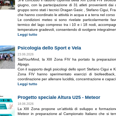
Si è concluso il raduno Optimist della XIII Zona FIV svoltos
giugno, con la partecipazione di 31 atleti provenienti dai c
gruppo sono stati i tecnici Dragan Gasic , Stefano Cigui, Fra
che hanno coordinato le attività in acqua e a terra nel corso 
Le condizioni meteo si sono rivelate particolarmente favo
termico del lago compreso tra i 10 e i 18 nodi, accompag
temperature gradevoli, consentendo di svolgere integralmen
Leggi tutto
Psicologia dello Sport e Vela
23.06.2026
SailYourMind, la XIII Zona FIV ha portato la preparazi
Alpago.
Con il supporto degli psicologi dello sport Stefano Cigui e Ker
Zona FIV hanno sperimentato esercizi di biofeedback, 
coordinazione per allenare lucidità, concentrazione e capacit
Leggi tutto
Progetto speciale Altura U25 - Meteor
18.06.2026
La XIII Zona propone un’attività di sviluppo e formazion
Meteor in preparazione al Campionato Italiano che si ter