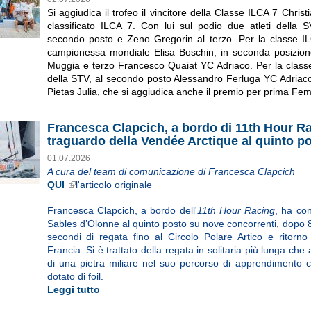
Si aggiudica il trofeo il vincitore della Classe ILCA 7 Chri
classificato ILCA 7. Con lui sul podio due atleti della 
secondo posto e Zeno Gregorin al terzo. Per la classe IL
campionessa mondiale Elisa Boschin, in seconda posizio
Muggia e terzo Francesco Quaiat YC Adriaco. Per la class
della STV, al secondo posto Alessandro Ferluga YC Adriac
Pietas Julia, che si aggiudica anche il premio per prima F
Francesca Clapcich, a bordo di 11th Hour Rac
traguardo della Vendée Arctique al quinto p
01.07.2026
A cura del team di comunicazione di Francesca Clapcich
QUI
l'articolo originale
External Links icon
Francesca Clapcich, a bordo dell'
11th Hour Racing
,
ha con
Sables d’Olonne al quinto posto su nove concorrenti, dopo 8 
secondi di regata fino al Circolo Polare Artico e ritorn
Francia. Si è trattato della regata in solitaria più lunga c
di una pietra miliare nel suo percorso di apprendimento 
dotato di foil.
Leggi tutto