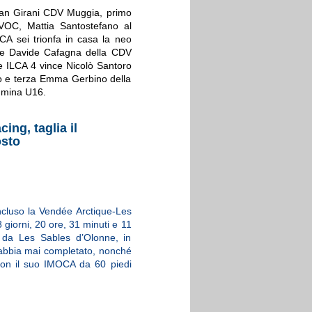
stian Girani CDV Muggia, primo
SVOC, Mattia Santostefano al
CA sei trionfa in casa la neo
ne Davide Cafagna della CDV
e ILCA 4 vince Nicolò Santoro
o e terza Emma Gerbino della
emmina U16.
ing, taglia il
osto
cluso la Vendée Arctique-Les
giorni, 20 ore, 31 minuti e 11
o da Les Sables d’Olonne, in
he abbia mai completato, nonché
con il suo IMOCA da 60 piedi