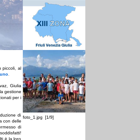
 piccoli, al
luno
.
vaz, Giulia
la gestione
ionati per i
duzione di
foto_1.jpg [1/9]
foto_2.jpg [2/9]
a con delle
ermesso di
oddisfatti!
i è la loro