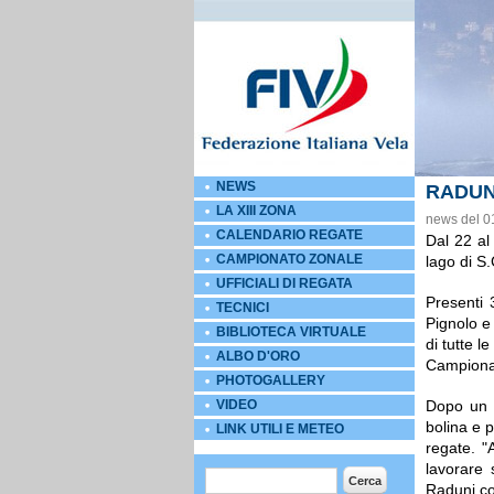
NEWS
RADUN
LA XIII ZONA
news del 0
CALENDARIO REGATE
Dal 22 al 
CAMPIONATO ZONALE
lago di S
UFFICIALI DI REGATA
Presenti 
TECNICI
Pignolo e 
BIBLIOTECA VIRTUALE
di tutte l
ALBO D'ORO
Campionat
PHOTOGALLERY
VIDEO
Dopo un p
bolina e p
LINK UTILI E METEO
regate. "
lavorare 
Form di ricerca
Cerca
Raduni com