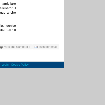
 famigliare
lenatori il
enze anche
ia, tecnico
dal 8 al 10
Versione stampabile
Invia per email
 -
Login
-
Cookie Policy