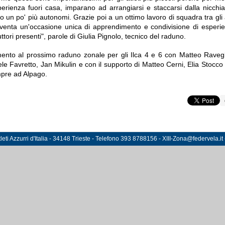
erienza fuori casa, imparano ad arrangiarsi e staccarsi dalla nicchia
 un po' più autonomi. Grazie poi a un ottimo lavoro di squadra tra gli al
venta un'occasione unica di apprendimento e condivisione di esperi
tuttori presenti", parole di Giulia Pignolo, tecnico del raduno.
nto al prossimo raduno zonale per gli Ilca 4 e 6 con Matteo Ravegl
le Favretto, Jan Mikulin e con il supporto di Matteo Cerni, Elia Stocco 
mpre ad Alpago.
eti Azzurri d'Italia - 34148 Trieste - Telefono 393 8788156 - XIII-Zona@federvela.it