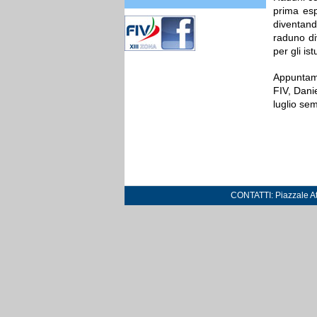
prima esp
diventando
raduno di
per gli is
Appuntame
FIV, Danie
luglio se
CONTATTI: Piazzale Atl