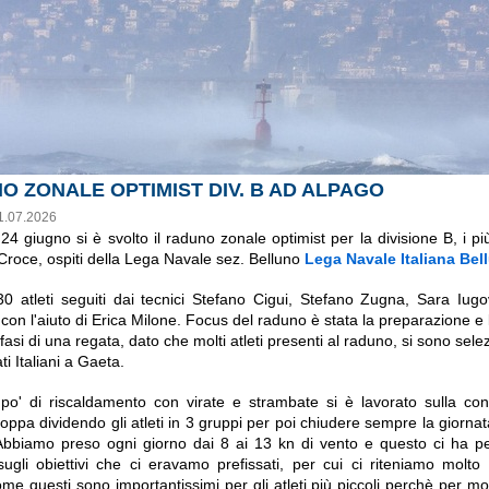
O ZONALE OPTIMIST DIV. B AD ALPAGO
1.07.2026
24 giugno si è svolto il raduno zonale optimist per la divisione B, i più
.Croce, ospiti della Lega Navale sez. Belluno
Lega Navale Italiana Bel
30 atleti seguiti dai tecnici Stefano Cigui, Stefano Zugna, Sara Iugo
con l'aiuto di Erica Milone. Focus del raduno è stata la preparazione e 
e fasi di una regata, dato che molti atleti presenti al raduno, si sono selez
i Italiani a Gaeta.
o' di riscaldamento con virate e strambate si è lavorato sulla con
oppa dividendo gli atleti in 3 gruppi per poi chiudere sempre la giornat
Abbiamo preso ogni giorno dai 8 ai 13 kn di vento e questo ci ha p
sugli obiettivi che ci eravamo prefissati, per cui ci riteniamo molto s
e questi sono importantissimi per gli atleti più piccoli perchè per molt