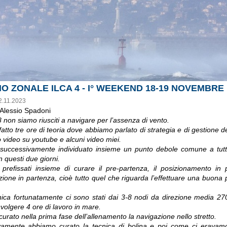
O ZONALE ILCA 4 - I° WEEKEND 18-19 NOVEMBRE
2.11.2023
 Alessio Spadoni
 non siamo riusciti a navigare per l’assenza di vento.
tto tre ore di teoria dove abbiamo parlato di strategia e di gestione de
o video su youtube e alcuni video miei.
uccessivamente individuato insieme un punto debole comune a tutti
n questi due giorni.
prefissati insieme di curare il pre-partenza, il posizionamento in
azione in partenza, cioè tutto quel che riguarda l’effettuare una buona 
ca fortunatamente ci sono stati dai 3-8 nodi da direzione media 27
 svolgere 4 ore di lavoro in mare.
urato nella prima fase dell’allenamento la navigazione nello stretto.
amente abbiamo curato la tecnica di bolina e poi come ci eravamo 