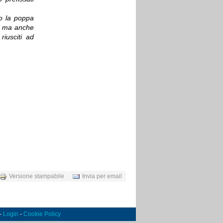
o la poppa
e, ma anche
riusciti ad
Versione stampabile
Invia per email
 -
Login
-
Cookie Policy