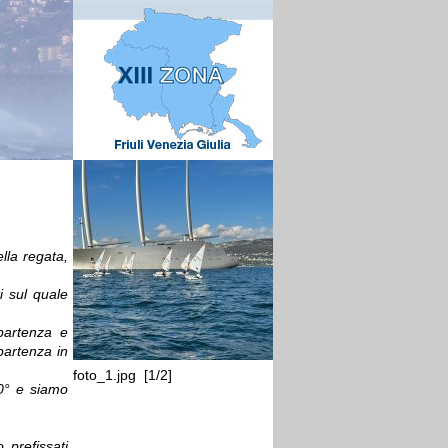
lla regata,
 sul quale
 partenza e
partenza in
foto_1.jpg [1/2]
foto_2.jpg [2/2]
0° e siamo
prefissati