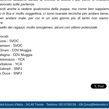
avorato sulle partenze.
usciti anche a vedere qualcosina della poppa, ma come ben sappiam
to in Ilca e’ molto soggettiva, ci sono svariate tecniche per andare ben
per andare male, per cui in un solo giorno più di tanto non siamo 
re.
ivello dei ragazzi, molto omogeneo, alcuni con ottimo potenziale.
vocati:
lussi - SVOC
amiani - SVOC
 Girani - CDV Muggia
afagna - CDV Muggia
Antoniazzi - YCA
Vitalone - YCA
abrieli - SNPJ
o Duca - SNPJ
eti Azzurri d'Italia - 34148 Trieste - Telefono 393 8788156 - XIII-Zona@federvela.it