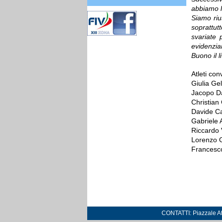
abbiamo l
Siamo ri
soprattut
svariate 
evidenzia
Buono il l
Atleti con
Giulia Ge
Jacopo D
Christian
Davide C
Gabriele 
Riccardo 
Lorenzo G
Francesc
CONTATTI: Piazzale Atl