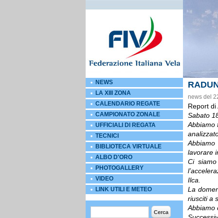
NEWS
RADUN
LA XIII ZONA
news del 2
CALENDARIO REGATE
Report di
CAMPIONATO ZONALE
Sabato 18
Abbiamo fa
UFFICIALI DI REGATA
analizzat
TECNICI
Abbiamo s
BIBLIOTECA VIRTUALE
lavorare i
ALBO D'ORO
Ci siamo 
PHOTOGALLERY
l’acceler
VIDEO
Ilca.
La domeni
LINK UTILI E METEO
riusciti a
Abbiamo c
Form di ricerca
Cerca
Successiv