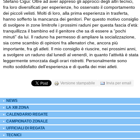
Stefano Cigui: Oltre ad aver appreso gli approcci degli altri tecnici,
fra loro diversificati per esperienze, ho osservato il comportamento
dei piccoli velisti. Molti di loro, alla prima esperienza in trasferta,
hanno sofferto la mancanza dei genitori. Per questo motivo consiglio
di svolgere in zone limitrofe i prossimi raduni per questa fascia d’età:
tranquillizza il bambino ed il genitore che sa di essere a “pochi
minuti” da lui. Il raduno ha permesso di ampliare la socializzazione,
sia come scambio di opinioni fra allenatori che, ancora più
importante, fra gli atleti. Il mio consiglio è riuscire, nei prossimi anni,
a svolgere un raduno dal lunedì al venerdì, in quanto l’attività è stata
leggermente smorzata dagli orari ristretti. Personalmente sono
molto soddisfatto dell’esperienza e di quella dei miei atleti.
Versione stampabile
Invia per email
NEWS
LA XIII ZONA
CALENDARIO REGATE
CAMPIONATO ZONALE
UFFICIALI DI REGATA
TECNICI