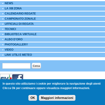
NEWS
LA XIII ZONA
CALENDARIO REGATE
CAMPIONATO ZONALE
UFFICIALI DI REGATA
TECNICI
BIBLIOTECA VIRTUALE
ALBO D'ORO
PHOTOGALLERY
VIDEO
LINK UTILI E METEO
Form di ricerca
Cerca
In questo sito utilizziamo i cookie per migliorare la navigazione degli utenti
Clicca Ok per continuare oppure visualizza maggiori informazioni.
CONTATTI: Piazzale Atleti Azzurri d'Italia - 34148 Trieste -
Telefono 393 8788156 - XIII-Zona@federvela.it -
Login
-
OK
Maggiori informazioni
Cookie Policy