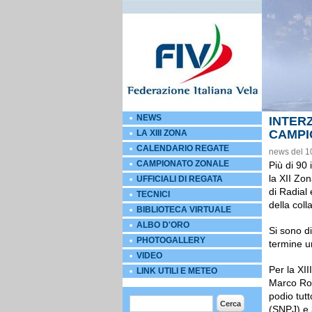
NEWS
INTER
CAMPI
LA XIII ZONA
CALENDARIO REGATE
news del 1
CAMPIONATO ZONALE
Più di 90
la XII Zo
UFFICIALI DI REGATA
di Radial
TECNICI
della col
BIBLIOTECA VIRTUALE
ALBO D'ORO
Si sono d
PHOTOGALLERY
termine u
VIDEO
Per la XII
LINK UTILI E METEO
Marco Roc
podio tutt
Form di ricerca
Cerca
(SNPJ) e 