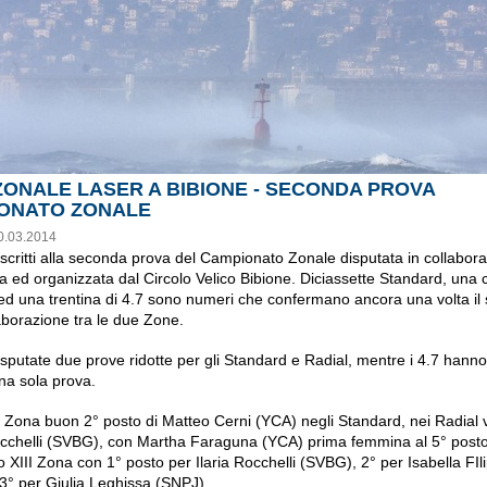
ZONALE LASER A BIBIONE - SECONDA PROVA
ONATO ZONALE
0.03.2014
 iscritti alla seconda prova del Campionato Zonale disputata in collabor
na ed organizzata dal Circolo Velico Bibione. Diciassette Standard, una 
 ed una trentina di 4.7 sono numeri che confermano ancora una volta il
laborazione tra le due Zone.
isputate due prove ridotte per gli Standard e Radial, mentre i 4.7 hanno
na sola prova.
I Zona buon 2° posto di Matteo Cerni (YCA) negli Standard, nei Radial v
chelli (SVBG), con Martha Faraguna (YCA) prima femmina al 5° posto
o XIII Zona con 1° posto per Ilaria Rocchelli (SVBG), 2° per Isabella FIl
3° per Giulia Leghissa (SNPJ).