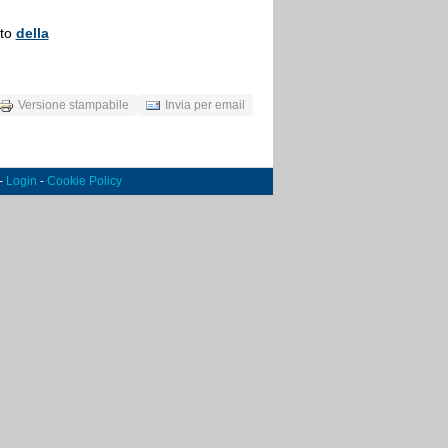
ito
della
Versione stampabile
Invia per email
 -
Login
-
Cookie Policy