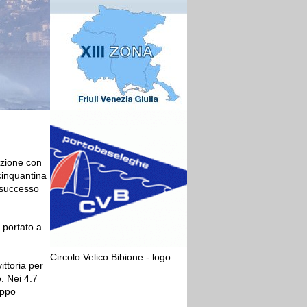
azione con
cinquantina
 successo
 portato a
Circolo Velico Bibione - logo
ittoria per
. Nei 4.7
ippo