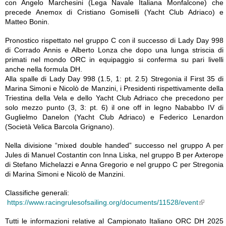
con Angelo Marchesini (Lega Navale Italiana Monfalcone) che
precede Anemox di Cristiano Gomiselli (Yacht Club Adriaco) e
Matteo Bonin.
Pronostico rispettato nel gruppo C con il successo di Lady Day 998
di Corrado Annis e Alberto Lonza che dopo una lunga striscia di
primati nel mondo ORC in equipaggio si conferma su pari livelli
anche nella formula DH.
Alla spalle di Lady Day 998 (1.5, 1: pt. 2.5) Stregonia il First 35 di
Marina Simoni e Nicolò de Manzini, i Presidenti rispettivamente della
Triestina della Vela e dello Yacht Club Adriaco che precedono per
solo mezzo punto (3, 3: pt. 6) il one off in legno Nababbo IV di
Guglielmo Danelon (Yacht Club Adriaco) e Federico Lenardon
(Società Velica Barcola Grignano).
Nella divisione “mixed double handed” successo nel gruppo A per
Jules di Manuel Costantin con Inna Liska, nel gruppo B per Axterope
di Stefano Michelazzi e Anna Gregorio e nel gruppo C per Stregonia
di Marina Simoni e Nicolò de Manzini.
Classifiche generali:
https://www.racingrulesofsailing.org/documents/11528/event
External Links icon
Tutti le informazioni relative al Campionato Italiano ORC DH 2025