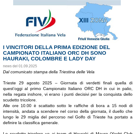
I VINCITORI DELLA PRIMA EDIZIONE DEL
CAMPIONATO ITALIANO ORC DH SONO
HAURAKI, COLOMBRE E LADY DAY
news del 01.09.2025
Dal comunicato stampa della Triestina delle Vela
Trieste 29 agosto 2025 – Giornata di verdetti finali quella di
quest’oggi al primo Campionato Italiano ORC DH in cui in palio,
nella regata inshore, vi erano i punti decisivi per la conquista dello
scudetto tricolore.
Alle ore 10.00 è scattatto sotto le raffiche di bora a 15 nodi di
intensità, andata a scendere nel corso della giornata, il duello che
lungo le 29 miglia del percorso nel Golfo di Trieste ha portato a
definire la classifica generale.
Lo scudetto tricolore va ai team di Hauraki di Mauro (Yacht Club