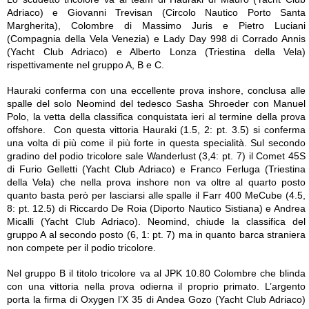
Adriaco) e Giovanni Trevisan (Circolo Nautico Porto Santa
Margherita), Colombre di Massimo Juris e Pietro Luciani
(Compagnia della Vela Venezia) e Lady Day 998 di Corrado Annis
(Yacht Club Adriaco) e Alberto Lonza (Triestina della Vela)
rispettivamente nel gruppo A, B e C.
Hauraki conferma con una eccellente prova inshore, conclusa alle
spalle del solo Neomind del tedesco Sasha Shroeder con Manuel
Polo, la vetta della classifica conquistata ieri al termine della prova
offshore. Con questa vittoria Hauraki (1.5, 2: pt. 3.5) si conferma
una volta di più come il più forte in questa specialità. Sul secondo
gradino del podio tricolore sale Wanderlust (3,4: pt. 7) il Comet 45S
di Furio Gelletti (Yacht Club Adriaco) e Franco Ferluga (Triestina
della Vela) che nella prova inshore non va oltre al quarto posto
quanto basta però per lasciarsi alle spalle il Farr 400 MeCube (4.5,
8: pt. 12.5) di Riccardo De Roia (Diporto Nautico Sistiana) e Andrea
Micalli (Yacht Club Adriaco). Neomind, chiude la classifica del
gruppo A al secondo posto (6, 1: pt. 7) ma in quanto barca straniera
non compete per il podio tricolore.
Nel gruppo B il titolo tricolore va al JPK 10.80 Colombre che blinda
con una vittoria nella prova odierna il proprio primato. L’argento
porta la firma di Oxygen l’X 35 di Andea Gozo (Yacht Club Adriaco)