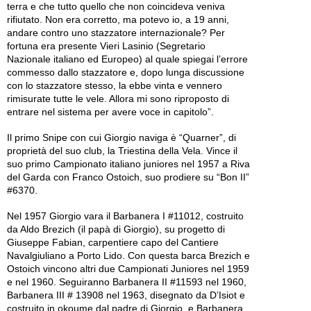
terra e che tutto quello che non coincideva veniva
rifiutato. Non era corretto, ma potevo io, a 19 anni,
andare contro uno stazzatore internazionale? Per
fortuna era presente Vieri Lasinio (Segretario
Nazionale italiano ed Europeo) al quale spiegai l’errore
commesso dallo stazzatore e, dopo lunga discussione
con lo stazzatore stesso, la ebbe vinta e vennero
rimisurate tutte le vele. Allora mi sono riproposto di
entrare nel sistema per avere voce in capitolo”.
Il primo Snipe con cui Giorgio naviga è “Quarner”, di
proprietà del suo club, la Triestina della Vela. Vince il
suo primo Campionato italiano juniores nel 1957 a Riva
del Garda con Franco Ostoich, suo prodiere su “Bon II”
#6370.
Nel 1957 Giorgio vara il Barbanera I #11012, costruito
da Aldo Brezich (il papà di Giorgio), su progetto di
Giuseppe Fabian, carpentiere capo del Cantiere
Navalgiuliano a Porto Lido. Con questa barca Brezich e
Ostoich vincono altri due Campionati Juniores nel 1959
e nel 1960. Seguiranno Barbanera II #11593 nel 1960,
Barbanera III # 13908 nel 1963, disegnato da D’Isiot e
costruito in okoume dal padre di Giorgio, e Barbanera