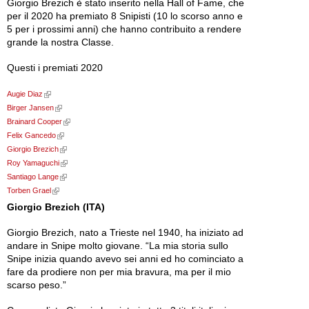
Giorgio Brezich è stato inserito nella Hall of Fame, che
per il 2020 ha premiato 8 Snipisti (10 lo scorso anno e
5 per i prossimi anni) che hanno contribuito a rendere
grande la nostra Classe.
Questi i premiati 2020
Augie Diaz
External Links icon
Birger Jansen
External Links icon
Brainard Cooper
External Links icon
Felix Gancedo
External Links icon
Giorgio Brezich
External Links icon
Roy Yamaguchi
External Links icon
Santiago Lange
External Links icon
Torben Grael
External Links icon
Giorgio Brezich (ITA)
Giorgio Brezich, nato a Trieste nel 1940, ha iniziato ad
andare in Snipe molto giovane. “La mia storia sullo
Snipe inizia quando avevo sei anni ed ho cominciato a
fare da prodiere non per mia bravura, ma per il mio
scarso peso.”