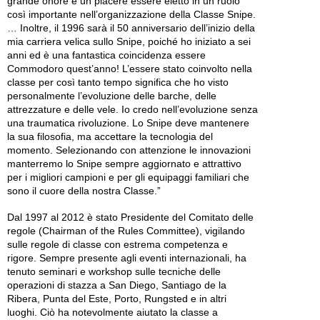
grande onore e un piacere essere eletto in un ruolo
così importante nell’organizzazione della Classe Snipe.
… Inoltre, il 1996 sarà il 50 anniversario dell’inizio della
mia carriera velica sullo Snipe, poiché ho iniziato a sei
anni ed è una fantastica coincidenza essere
Commodoro quest’anno! L’essere stato coinvolto nella
classe per così tanto tempo significa che ho visto
personalmente l’evoluzione delle barche, delle
attrezzature e delle vele. Io credo nell’evoluzione senza
una traumatica rivoluzione. Lo Snipe deve mantenere
la sua filosofia, ma accettare la tecnologia del
momento. Selezionando con attenzione le innovazioni
manterremo lo Snipe sempre aggiornato e attrattivo
per i migliori campioni e per gli equipaggi familiari che
sono il cuore della nostra Classe.”
Dal 1997 al 2012 è stato Presidente del Comitato delle
regole (Chairman of the Rules Committee), vigilando
sulle regole di classe con estrema competenza e
rigore. Sempre presente agli eventi internazionali, ha
tenuto seminari e workshop sulle tecniche delle
operazioni di stazza a San Diego, Santiago de la
Ribera, Punta del Este, Porto, Rungsted e in altri
luoghi. Ciò ha notevolmente aiutato la classe a