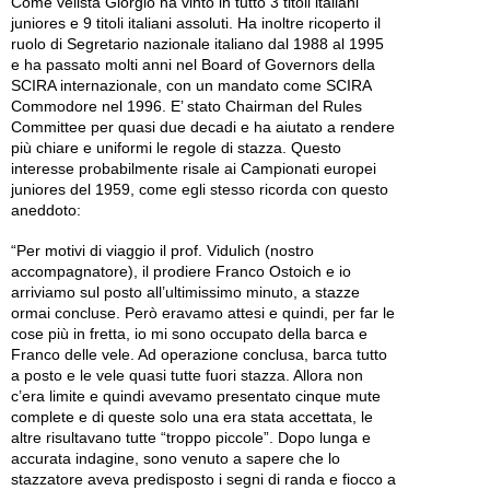
Come velista Giorgio ha vinto in tutto 3 titoli italiani
juniores e 9 titoli italiani assoluti. Ha inoltre ricoperto il
ruolo di Segretario nazionale italiano dal 1988 al 1995
e ha passato molti anni nel Board of Governors della
SCIRA internazionale, con un mandato come SCIRA
Commodore nel 1996. E’ stato Chairman del Rules
Committee per quasi due decadi e ha aiutato a rendere
più chiare e uniformi le regole di stazza. Questo
interesse probabilmente risale ai Campionati europei
juniores del 1959, come egli stesso ricorda con questo
aneddoto:
“Per motivi di viaggio il prof. Vidulich (nostro
accompagnatore), il prodiere Franco Ostoich e io
arriviamo sul posto all’ultimissimo minuto, a stazze
ormai concluse. Però eravamo attesi e quindi, per far le
cose più in fretta, io mi sono occupato della barca e
Franco delle vele. Ad operazione conclusa, barca tutto
a posto e le vele quasi tutte fuori stazza. Allora non
c’era limite e quindi avevamo presentato cinque mute
complete e di queste solo una era stata accettata, le
altre risultavano tutte “troppo piccole”. Dopo lunga e
accurata indagine, sono venuto a sapere che lo
stazzatore aveva predisposto i segni di randa e fiocco a