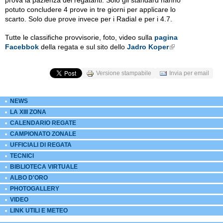
prova la pazienza dei regatanti. Solo gli standard hanno
potuto concludere 4 prove in tre giorni per applicare lo
scarto. Solo due prove invece per i Radial e per i 4.7.
Tutte le classifiche provvisorie, foto, video sulla
pagina
Facebbok
della regata e sul sito dello
Jadro Koper
External Links icon
Versione stampabile
Invia per email
NEWS
LA XIII ZONA
CALENDARIO REGATE
CAMPIONATO ZONALE
UFFICIALI DI REGATA
TECNICI
BIBLIOTECA VIRTUALE
ALBO D'ORO
PHOTOGALLERY
VIDEO
LINK UTILI E METEO