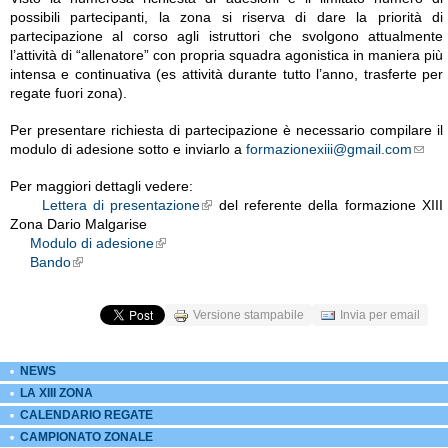
possibili partecipanti, la zona si riserva di dare la priorità di
partecipazione al corso agli istruttori che svolgono attualmente
l’attività di “allenatore” con propria squadra agonistica in maniera più
intensa e continuativa (es attività durante tutto l’anno, trasferte per
regate fuori zona).
Per presentare richiesta di partecipazione è necessario compilare il
modulo di adesione sotto e inviarlo a
formazionexiii@gmail.com
Email links icon
Per maggiori dettagli vedere:
Lettera di presentazione
del referente della formazione XIII
External Links icon
Zona Dario Malgarise
Modulo di adesione
External Links icon
Bando
External Links icon
Versione stampabile
Invia per email
NEWS
LA XIII ZONA
CALENDARIO REGATE
CAMPIONATO ZONALE