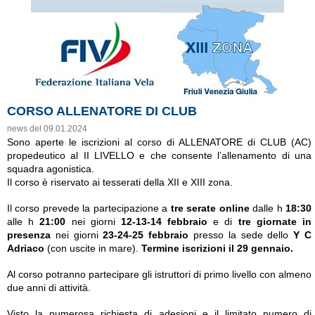
CORSO ALLENATORE DI CLUB
news del 09.01.2024
Sono aperte le iscrizioni al corso di ALLENATORE di CLUB (AC)
propedeutico al II LIVELLO e che consente l’allenamento di una
squadra agonistica.
Il corso è riservato ai tesserati della XII e XIII zona.
Il corso prevede la partecipazione a
tre serate online
dalle h
18:30
alle h
21:00
nei giorni
12-13-14 febbraio
e di
tre giornate in
presenza
nei giorni
23-24-25 febbraio
presso la sede dello
Y C
Adriaco
(con uscite in mare).
Termine iscrizioni il 29 gennaio.
Al corso potranno partecipare gli istruttori di primo livello con almeno
due anni di attività.
Visto la numerosa richiesta di adesioni e il limitato numero di