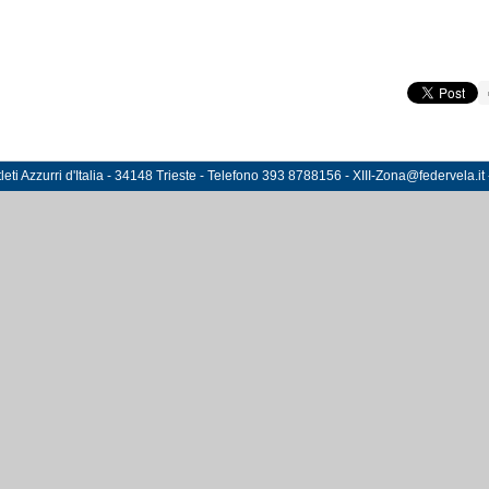
eti Azzurri d'Italia - 34148 Trieste - Telefono 393 8788156 - XIII-Zona@federvela.it