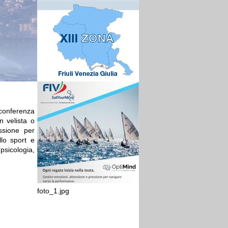
 conferenza
n velista o
ssione per
llo sport e
sicologia,
foto_1.jpg