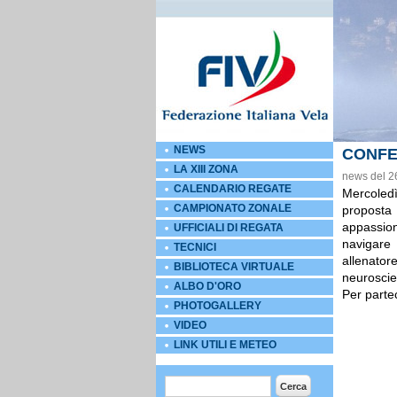
NEWS
CONFE
LA XIII ZONA
news del 2
CALENDARIO REGATE
Mercoled
CAMPIONATO ZONALE
proposta d
appassion
UFFICIALI DI REGATA
navigare 
TECNICI
allenato
BIBLIOTECA VIRTUALE
neuroscie
ALBO D'ORO
Per partec
PHOTOGALLERY
External 
VIDEO
LINK UTILI E METEO
Form di ricerca
Cerca