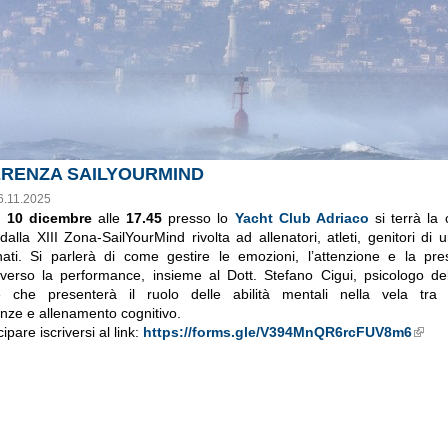
RENZA SAILYOURMIND
6.11.2025
ì
10 dicembre
alle
17.45
presso lo
Yacht Club Adriaco
si terrà la
alla XIII Zona-SailYourMind rivolta ad allenatori, atleti, genitori di u
ati. Si parlerà di come gestire le emozioni, l’attenzione e la pre
verso la performance, insieme al Dott. Stefano Cigui, psicologo de
re che presenterà il ruolo delle abilità mentali nella vela tra p
nze e allenamento cognitivo.
ipare iscriversi al link:
https://forms.gle/V394MnQR6rcFUV8m6
Links icon