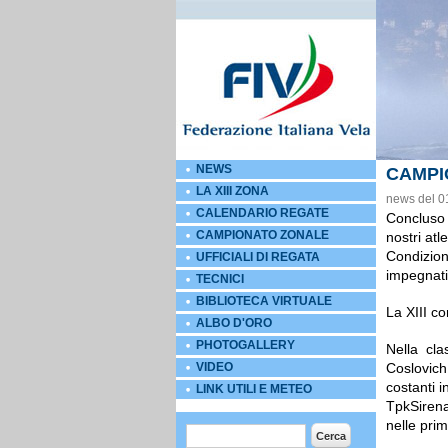
NEWS
CAMPI
LA XIII ZONA
news del 0
CALENDARIO REGATE
Concluso 
CAMPIONATO ZONALE
nostri atl
Condizion
UFFICIALI DI REGATA
impegnati
TECNICI
BIBLIOTECA VIRTUALE
La XIII co
ALBO D'ORO
PHOTOGALLERY
Nella cl
VIDEO
Coslovich
costanti 
LINK UTILI E METEO
TpkSirena
nelle prim
Form di ricerca
Cerca