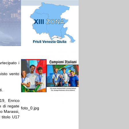
rtecipato i
visto vento
i.
19, Enrico
 di regate
foto_0.jpg
io Marassi,
 titolo U17