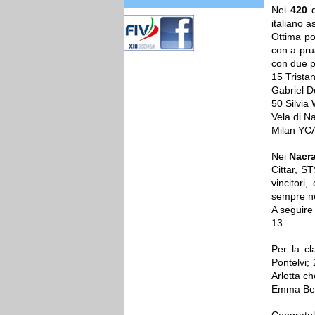
Nei
420
d
italiano 
Ottima po
con a pru
con due p
15 Trista
Gabriel D
50 Silvia
Vela di N
Milan YCA
Nei
Nacr
Cittar, S
vincitori
sempre nel
A seguire
13.
Per la c
Pontelvi;
Arlotta c
Emma Bera