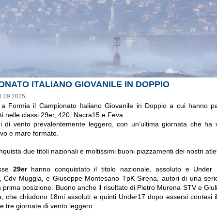
ONATO ITALIANO GIOVANILE IN DOPPIO
1.09.2025
a Formia il Campionato Italiano Giovanile in Doppio a cui hanno pa
eti nelle classi 29er, 420, Nacra15 e Feva.
i di vento prevalentemente leggero, con un’ultima giornata che ha 
vo e mare formato.
nquista due titoli nazionali e moltissimi buoni piazzamenti dei nostri atlet
asse
29er
hanno conquistato il titolo nazionale, assoluto e Under 
, Cdv Muggia, e Giuseppe Montesano TpK Sirena, autori di una serie
in prima posizione. Buono anche il risultato di Pietro Murena STV e Giul
, che chiudono 18mi assoluti e quinti Under17 dopo essersi contesi il
e tre giornate di vento leggero.