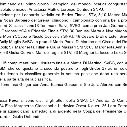
ominano dal primo giorno i campioni del mondo incarica conquistando
assoluto e mixed: Anastasia Mutti e Lorenzo Centuori SNPJ.
sizione per Leonardo Nadalin ed Enrico Finoia, STV, 8;10 Matteo Mi
a Noah Barbiero del Sirena, chiudono il campionato con una bella pro
rimi. Si classificano13 Tommaso Salvi, SVBG, con a prua Jan Grahoni
n Gardossi YCA e Edoardo Finoia STV; 30 Benussi Marta e Noè Magna
e Mori YCCupa e Nicolò Coslovich SNPJ; 46 Cesare D'alì e Ester Sim
 Wally Moglia SVBG- a prua di Maria Paola Di Martino del Circolo del R
apoli; 57 Margherita Pillan e Giulia Massari SNPJ; 63 Margherita Annis
; 68 Giulia Cervo e Matilde Teghini STV; 83 Margherita Iocco e Luka 
a 15
complimenti per il risultato finale a Mattia Di Martino, SVBG, con 
TSM, che conquistano la seconda posizione negli Under 17 ad un sol
, chiudendo la classifica generale in settima posizione dopo una ser
la parte alta della classifica.
 Tommaso Geiger con Anna Bianca Gasparini, 9 e Julia Albrizio con S
lasse
Feva
si sono distinti gli atleti della SNPJ: 17 Andrea Di Cam
 24 Elsa Margherita Giaccooni e Ludovico Oscar Klauer; 26 Lara Petr
he si aggiudicano la medaglia di argento nella Coppa del Presidente 
rdi e Giulia Deffendi.