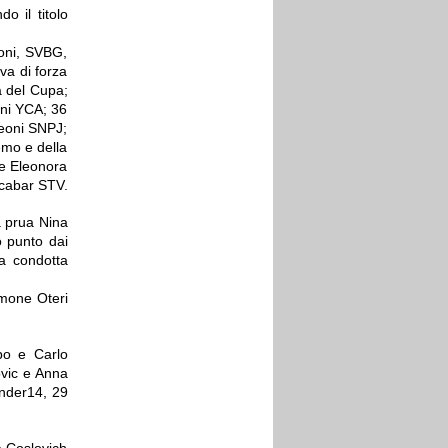
 il titolo
oni, SVBG,
va di forza
a del Cupa;
ni YCA; 36
eoni SNPJ;
emo e della
 e Eleonora
Scabar STV.
a prua Nina
o punto dai
ia condotta
imone Oteri
po e Carlo
ovic e Anna
Under14, 29