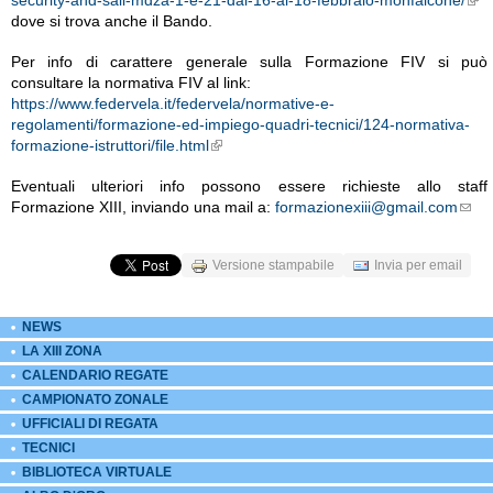
security-and-sail-mdza-1-e-21-dal-16-al-18-febbraio-monfalcone/
External Links icon
dove si trova anche il Bando.
Per info di carattere generale sulla Formazione FIV si può
consultare la normativa FIV al link:
https://www.federvela.it/federvela/normative-e-
regolamenti/formazione-ed-impiego-quadri-tecnici/124-normativa-
formazione-istruttori/file.html
External Links icon
Eventuali ulteriori info possono essere richieste allo staff
Formazione XIII, inviando una mail a:
formazionexiii@gmail.com
Email links icon
Versione stampabile
Invia per email
NEWS
LA XIII ZONA
CALENDARIO REGATE
CAMPIONATO ZONALE
UFFICIALI DI REGATA
TECNICI
BIBLIOTECA VIRTUALE