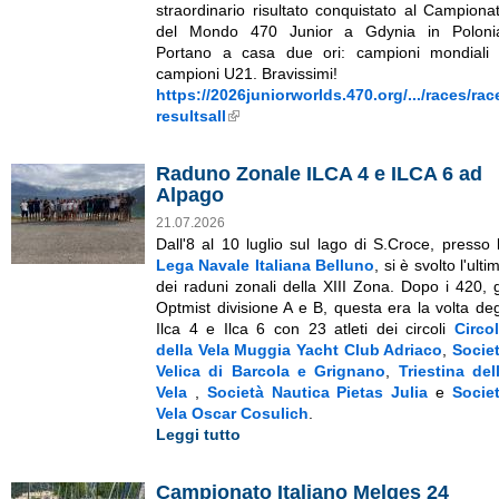
straordinario risultato conquistato al Campiona
del Mondo 470 Junior a Gdynia in Poloni
Portano a casa due ori: campioni mondiali
campioni U21. Bravissimi!
https://2026juniorworlds.470.org/.../races/rac
resultsall
External Links icon
Raduno Zonale ILCA 4 e ILCA 6 ad
Alpago
21.07.2026
Dall'8 al 10 luglio sul lago di S.Croce, presso 
Lega Navale Italiana Belluno
, si è svolto l'ulti
dei raduni zonali della XIII Zona. Dopo i 420, g
Optmist divisione A e B, questa era la volta deg
Ilca 4 e Ilca 6 con 23 atleti dei circoli
Circo
della Vela Muggia
Yacht Club Adriaco
,
Socie
Velica di Barcola e Grignano
,
Triestina del
Vela
,
Società Nautica Pietas Julia
e
Socie
Vela Oscar Cosulich
.
Leggi tutto
Campionato Italiano Melges 24