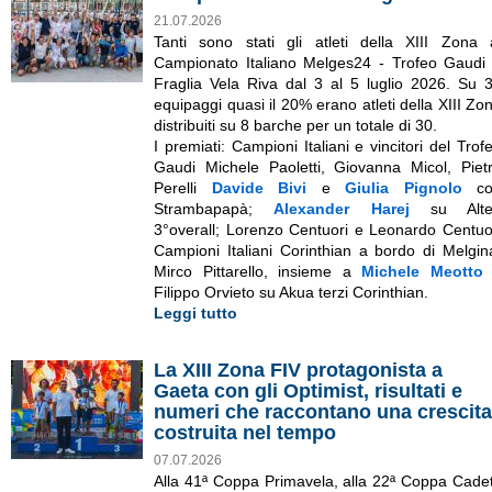
21.07.2026
Tanti sono stati gli atleti della XIII Zona 
Campionato Italiano Melges24 - Trofeo Gaudi
Fraglia Vela Riva dal 3 al 5 luglio 2026. Su 
equipaggi quasi il 20% erano atleti della XIII Zo
distribuiti su 8 barche per un totale di 30.
I premiati: Campioni Italiani e vincitori del Trof
Gaudi Michele Paoletti, Giovanna Micol, Piet
Perelli
Davide Bivi
e
Giulia Pignolo
co
Strambapapà;
Alexander Harej
su Alte
3°overall; Lorenzo Centuori e Leonardo Centuo
Campioni Italiani Corinthian a bordo di Melgin
Mirco Pittarello, insieme a
Michele Meotto
Filippo Orvieto su Akua terzi Corinthian.
Leggi tutto
La XIII Zona FIV protagonista a
Gaeta con gli Optimist, risultati e
numeri che raccontano una crescita
costruita nel tempo
07.07.2026
Alla 41ª Coppa Primavela, alla 22ª Coppa Cadet