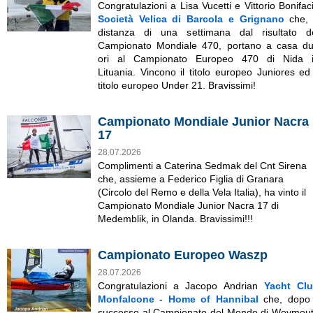
Congratulazioni a Lisa Vucetti e Vittorio Bonifac
Società Velica di Barcola e Grignano
che,
distanza di una settimana dal risultato d
Campionato Mondiale 470, portano a casa d
ori al Campionato Europeo 470 di Nida 
Lituania. Vincono il titolo europeo Juniores ed 
titolo europeo Under 21. Bravissimi!
Campionato Mondiale Junior Nacra
17
28.07.2026
Complimenti a Caterina Sedmak del Cnt Sirena
che, assieme a Federico Figlia di Granara
(Circolo del Remo e della Vela Italia)
, ha vinto il
Campionato Mondiale Junior Nacra 17 di
Medemblik, in Olanda. Bravissimi!!!
Campionato Europeo Waszp
28.07.2026
Congratulazioni a Jacopo Andrian
Yacht Cl
Monfalcone - Home of Hannibal
che, dopo 
successo al Campionato del Mondo di Weymou