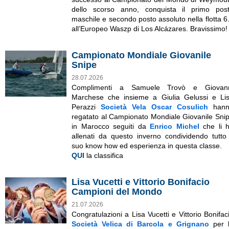
dello scorso anno, conquista il primo pos
maschile e secondo posto assoluto nella flotta 6
all’Europeo Waszp di Los Alcázares. Bravissimo!
Campionato Mondiale Giovanile
Snipe
28.07.2026
Complimenti a Samuele Trovò e Giovan
Marchese che insieme a Giulia Gelussi e Li
Perazzi
Società Vela Oscar Cosulich
hann
regatato al Campionato Mondiale Giovanile Sni
in Marocco seguiti da
Enrico Michel
che li 
allenati da questo inverno condividendo tutto 
suo know how ed esperienza in questa classe.
QUI
la classifica
Lisa Vucetti e Vittorio Bonifacio
Campioni del Mondo
21.07.2026
Congratulazioni a Lisa Vucetti e Vittorio Bonifac
Società Velica di Barcola e Grignano
per 