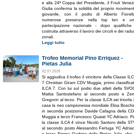
e alla 24ª Coppa del Presidente, il Friuli Venez
Giulia conferma la solidità del proprio movimen
giovanile, con il podio di Alberto Fiorell
numerose presenze nella top ten e u
partecipazione nazionale - dopo qualifiche
costruita attraverso il lavoro dei circoli e dei radu
zonali.
Leggi tutto
Trofeo Memorial Pino Erriquez -
Pietas Julia
02.07.2026
Si aggiudica il trofeo il vincitore della Classe IL
7 Christian Girani CDV Muggia, primo classifica
ILCA 7. Con lui sul podio due atleti della SVO
Mattia Santostefano al secondo posto e Ze
Gregorin al terzo. Per la classe ILCA sei trionfa 
casa la neo campionessa mondiale Elisa Boschi
in seconda posizione Davide Cafagna della C
Muggia e terzo Francesco Quaiat YC Adriaco. P
la classe ILCA 4 vince Nicolò Santoro della ST
al secondo posto Alessandro Ferluga YC Adria
e terza Emma Gerbino della Pietas Julia, che 